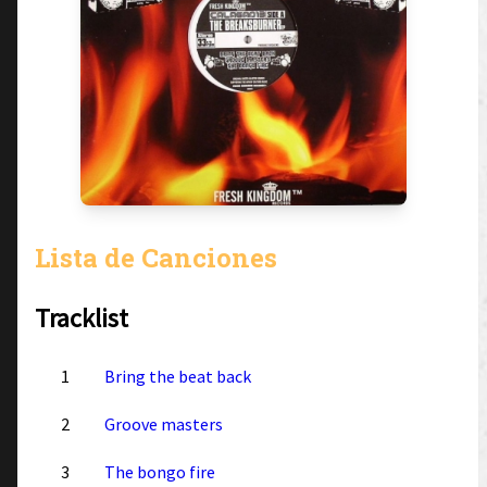
Lista de Canciones
Tracklist
1
Bring the beat back
2
Groove masters
3
The bongo fire