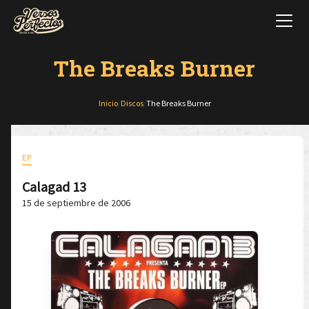
The Breaks Burner
Inicio
/
Discos
/
The Breaks Burner
EP
Calagad 13
15 de septiembre de 2006