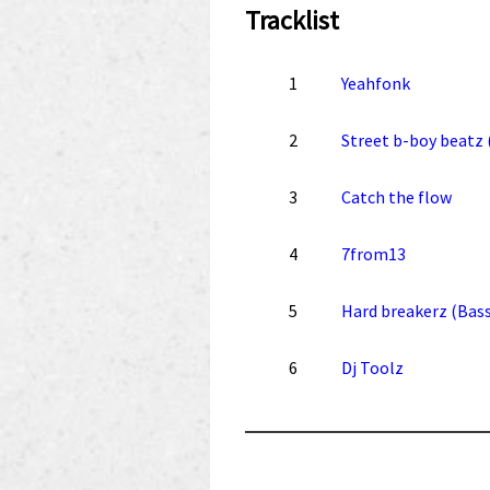
Tracklist
1
Yeahfonk
2
Street b-boy beatz 
3
Catch the flow
4
7from13
5
Hard breakerz (Bass
6
Dj Toolz