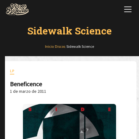
Sidewalk Science
Inicio
/
Discos
/
Sidewalk Science
LP
Beneficence
1 de marzo de 2011