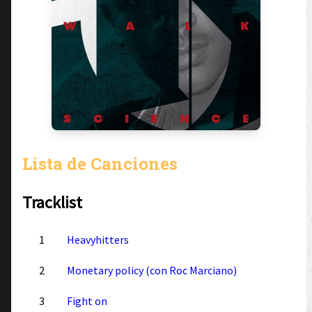
Lista de Canciones
Tracklist
1
Heavyhitters
2
Monetary policy (con Roc Marciano)
3
Fight on