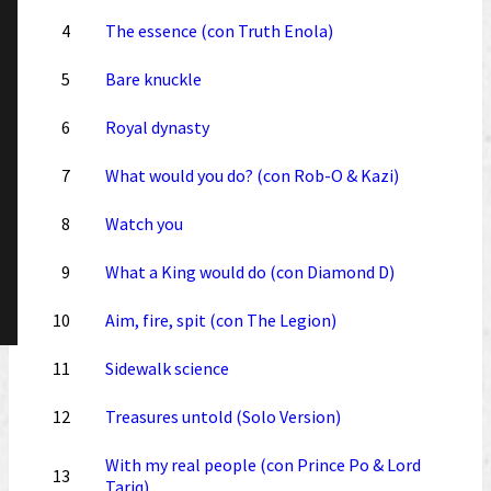
4
The essence (con Truth Enola)
5
Bare knuckle
6
Royal dynasty
7
What would you do? (con Rob-O & Kazi)
8
Watch you
9
What a King would do (con Diamond D)
10
Aim, fire, spit (con The Legion)
11
Sidewalk science
12
Treasures untold (Solo Version)
With my real people (con Prince Po & Lord
13
Tariq)