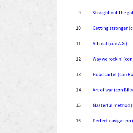
9
Straight out the ga
10
Getting stronger (c
11
All real (con A.G.)
12
Way we rockin' (con 
13
Hood cartel (con R
14
Art of war (con Bill
15
Masterful method (
16
Perfect navigation 