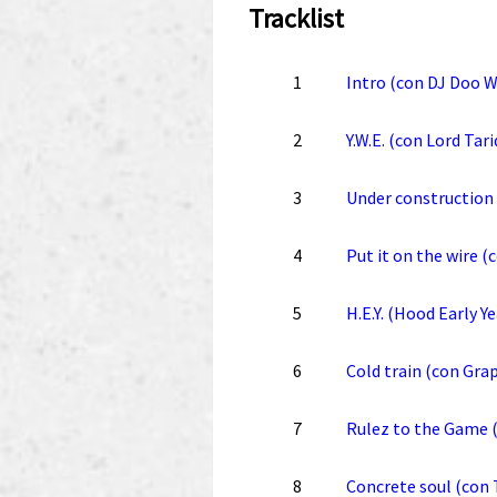
Tracklist
1
Intro (con DJ Doo 
2
Y.W.E. (con Lord Tari
3
Under construction
4
Put it on the wire 
5
H.E.Y. (Hood Early Ye
6
Cold train (con Gra
7
Rulez to the Game (
8
Concrete soul (con 