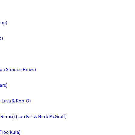
Wop)
q)
(con Simone Hines)
ars)
p Luva & Rob-O)
Remix) (con B-1 & Herb McGruff)
Troo Kula)