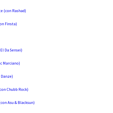
te (con Rashad)
on Finsta)
El Da Sensei)
oc Marciano)
y Danze)
con Chubb Rock)
(con Asu & Blacksun)