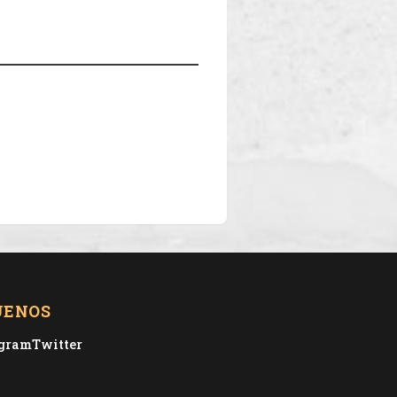
UENOS
agram
Twitter