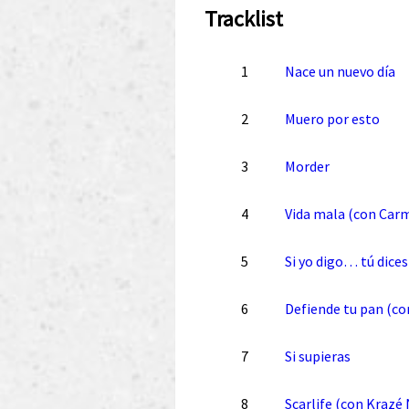
Tracklist
1
Nace un nuevo día
2
Muero por esto
3
Morder
4
Vida mala (con Car
5
Si yo digo… tú dices
6
Defiende tu pan (co
7
Si supieras
8
Scarlife (con Krazé