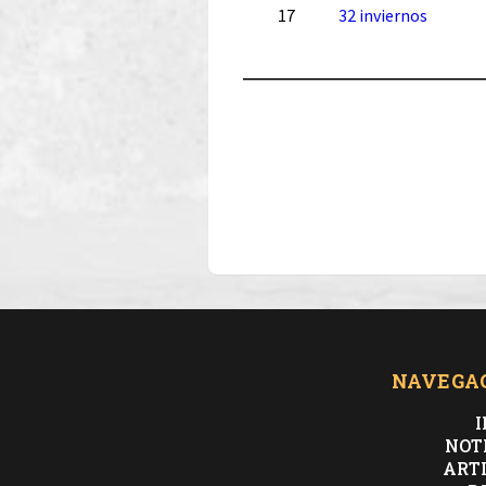
17
32 inviernos
NAVEGA
I
NOT
ART