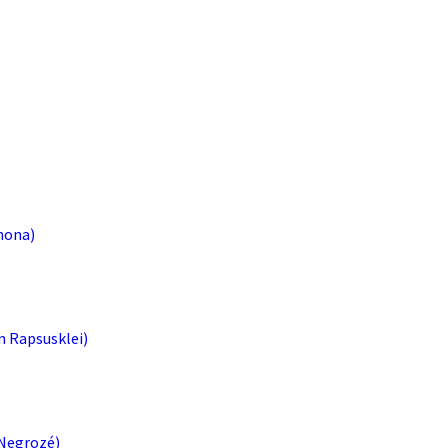
mona)
n Rapsusklei)
 Negrozé)