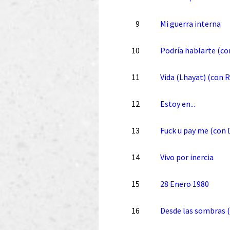
9
Mi guerra interna
10
Podría hablarte (co
11
Vida (Lhayat) (con 
12
Estoy en...
13
Fuck u pay me (con 
14
Vivo por inercia
15
28 Enero 1980
16
Desde las sombras 