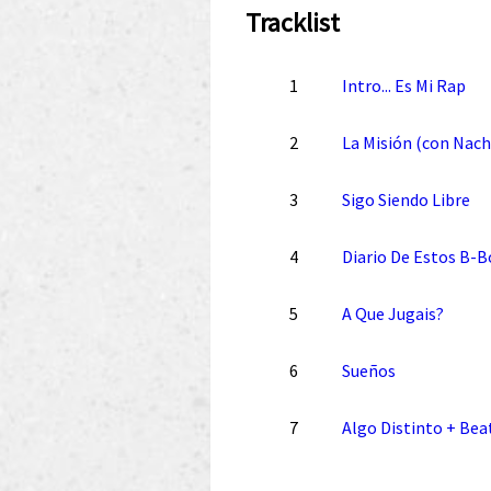
Tracklist
1
Intro... Es Mi Rap
2
La Misión (con Nach
3
Sigo Siendo Libre
4
Diario De Estos B-B
5
A Que Jugais?
6
Sueños
7
Algo Distinto + Be