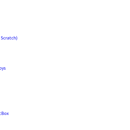
 Scratch)
oys
atBox