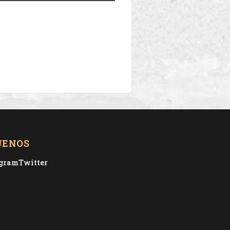
UENOS
agram
Twitter