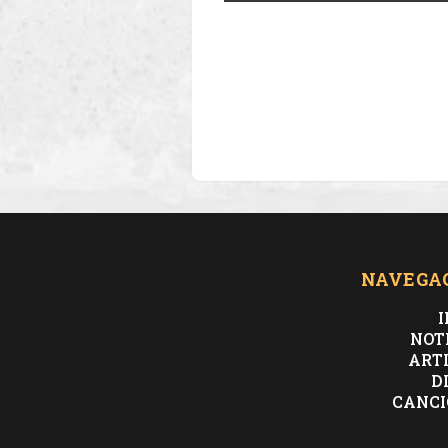
NAVEGA
I
NOT
ART
D
CANCI