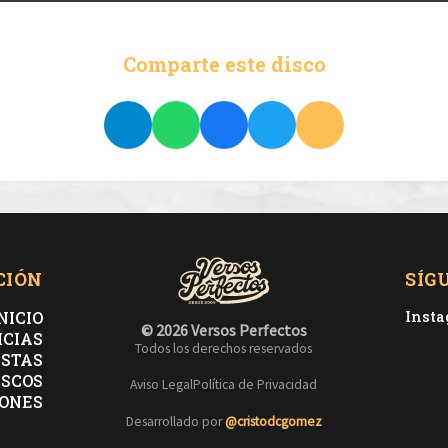
Comparte este disco
CIÓN
SÍG
NICIO
Inst
© 2026 Versos Perfectos
ICIAS
Todos los derechos reservados
ISTAS
ISCOS
Aviso Legal
Política de Privacidad
ONES
Desarrollado por
@cristodcgomez