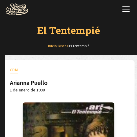
El Tentempié
Inicio
/
Discos
/
El Tentempié
CDM
Arianna Puello
1 de enero de 1998