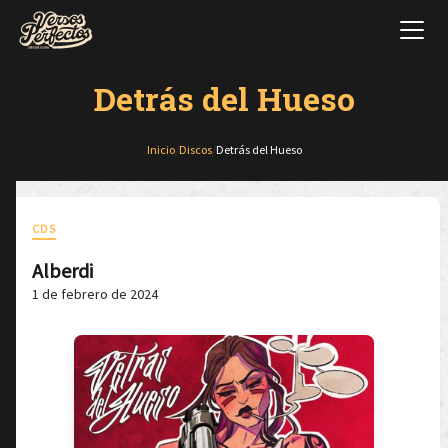
Detrás del Hueso
Inicio
/
Discos
/
Detrás del Hueso
CDS
Alberdi
1 de febrero de 2024