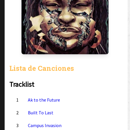
Lista de Canciones
Tracklist
1
Ak to the Future
2
Built To Last
3
Campus Invasion