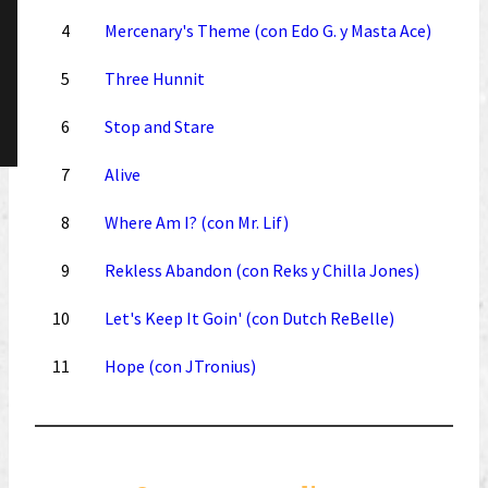
4
Mercenary's Theme (con Edo G. y Masta Ace)
5
Three Hunnit
6
Stop and Stare
7
Alive
8
Where Am I? (con Mr. Lif)
9
Rekless Abandon (con Reks y Chilla Jones)
10
Let's Keep It Goin' (con Dutch ReBelle)
11
Hope (con JTronius)