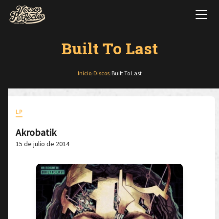
Built To Last
Inicio
/
Discos
/
Built To Last
LP
Akrobatik
15 de julio de 2014