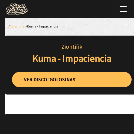
Inicio
/
Canciones
/
Kuma - Impaciencia
Ziontifik
Kuma - Impaciencia
VER DISCO 'GOLOSINAS'