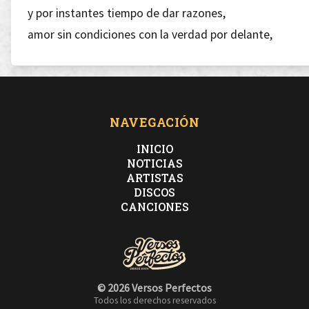
y por instantes tiempo de dar razones,
amor sin condiciones con la verdad por delante,
yo rio a carcajadas se bien que eso ya no existe,
se van sobre soleadas, puertas vedadas
se van zonas soleadas en un mar de tonos tristes,
la claridad del día anula nuestro juicio,
NAVEGACIÓN
que es el inicio de un via crucis en post de un oficio..
INICIO
NOTICIAS
ARTISTAS
DISCOS
CANCIONES
© 2026 Versos Perfectos
Todos los derechos reservados