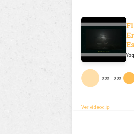
F
En
E
Yo
0:00
0:00
Ver videoclip