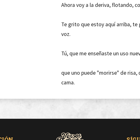
Ahora voy a la deriva, flotando, c
Te grito que estoy aquí arriba, te 
voz.
Tú, que me enseñaste un uso nuev
que uno puede "morirse" de risa, 
cama.
Ojalá estuvieras aquí para ver la
CIÓN
SÍG