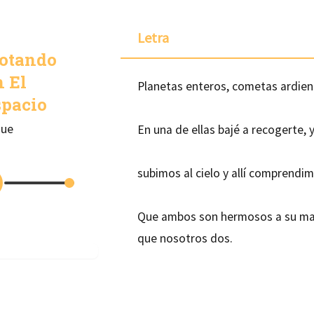
Letra
lotando
 El
Planetas enteros, cometas ardiend
spacio
que
En una de ellas bajé a recogerte, 
subimos al cielo y allí comprendimo
Que ambos son hermosos a su man
que nosotros dos.