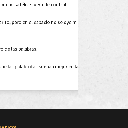
omo un satélite fuera de control,
grito, pero en el espacio no se oye mi
o de las palabras,
que las palabrotas suenan mejor en la
 inmensidad que tengo delante,
UENOS