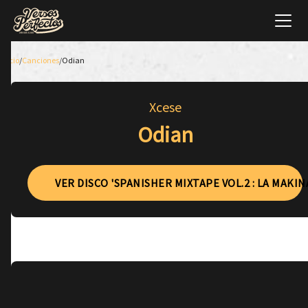
Inicio
/
Canciones
/
Odian
Xcese
Odian
VER DISCO 'SPANISHER MIXTAPE VOL.2 : LA MAKIN