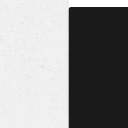
No hay audio ni video dis
esta canción