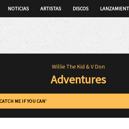
NOTICIAS
ARTISTAS
DISCOS
LANZAMIEN
Willie The Kid & V Don
Adventures
'CATCH ME IF YOU CAN'