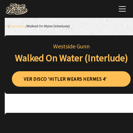
Inicio
/
Canciones
/
Walked On Water (Interlude)
Westside Gunn
Walked On Water (Interlude)
VER DISCO 'HITLER WEARS HERMES 4'