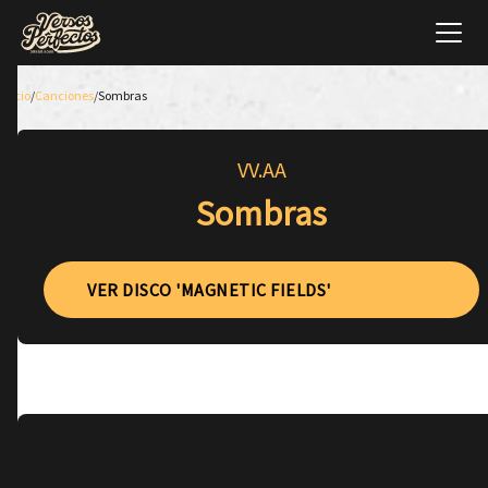
Inicio
/
Canciones
/
Sombras
VV.AA
Sombras
VER DISCO 'MAGNETIC FIELDS'