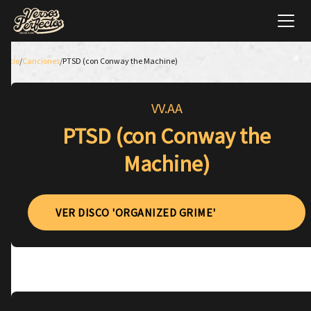
Inicio
/
Canciones
/
PTSD (con Conway the Machine)
VV.AA
PTSD (con Conway the
Machine)
VER DISCO 'ORGANIZED GRIME'