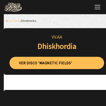
Inicio
/
Canciones
/
Dhiskhordia
VV.AA
Dhiskhordia
VER DISCO 'MAGNETIC FIELDS'