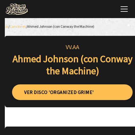
Inicio
/
Canciones
/
Ahmed Johnson (con Conway the Machine)
VV.AA
Ahmed Johnson (con Conway
the Machine)
VER DISCO 'ORGANIZED GRIME'