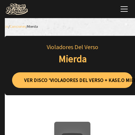
Inicio
/
Canciones
/
Mierda
Violadores Del Verso
Mierda
VER DISCO 'VIOLADORES DEL VERSO + KASE.O MIE