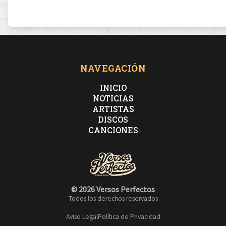
Represento, soy pastor del dios Hip Hop.
Ni rock ni pop. Pijo fijo Rap Solo.
NAVEGACIÓN
Tabaco rubio y botellas de licor
INICIO
NOTICIAS
ARTISTAS
es condición sine qua non possum sequor.
DISCOS
CANCIONES
Ejecutando la mierda que peor huele en España
mi tribu pilla botellas y me acompaña
© 2026 Versos Perfectos
Todos los derechos reservados
yo fuí a las ciudades, dormí como un vagabundo
Aviso Legal
Política de Privacidad