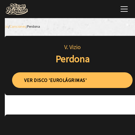
Inicio
/
Canciones
/
Perdona
V. Vizio
Perdona
VER DISCO 'EUROLÁGRIMAS'