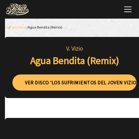
Inicio
/
Canciones
/
Agua Bendita (Remix)
V. Vizio
Agua Bendita (Remix)
VER DISCO 'LOS SUFRIMIENTOS DEL JOVEN VIZIO'