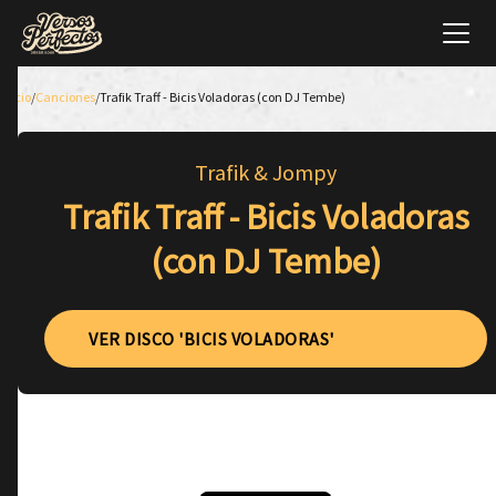
Inicio
/
Canciones
/
Trafik Traff - Bicis Voladoras (con DJ Tembe)
Trafik & Jompy
Trafik Traff - Bicis Voladoras
(con DJ Tembe)
VER DISCO 'BICIS VOLADORAS'