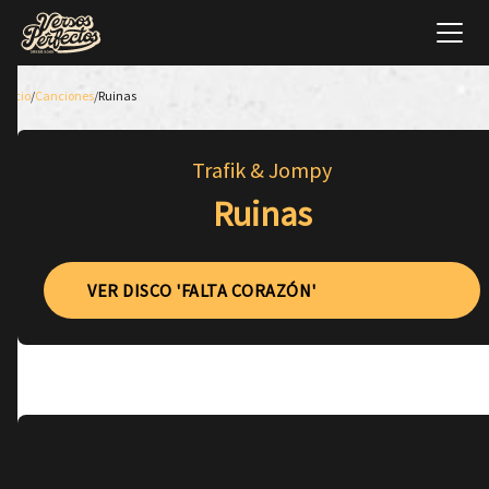
Inicio
/
Canciones
/
Ruinas
Trafik & Jompy
Ruinas
VER DISCO 'FALTA CORAZÓN'