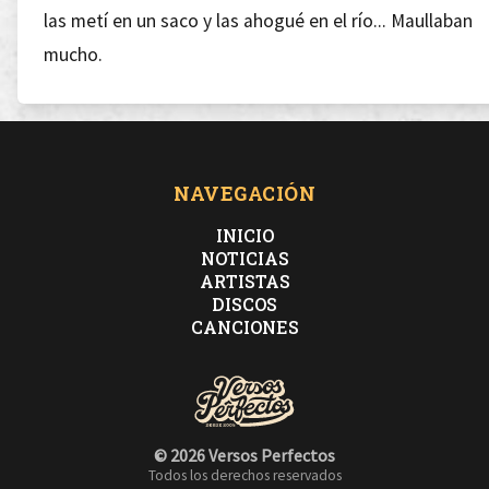
las metí en un saco y las ahogué en el río... Maullaban
mucho.
Ahí deje la inocencia de crio,
al lado de todos aquellos que me daban frío.
NAVEGACIÓN
INICIO
NOTICIAS
ARTISTAS
DISCOS
Adiós a labios de metal
CANCIONES
que no por mucho calentar van a derretirse con los
míos.
© 2026 Versos Perfectos
Todos los derechos reservados