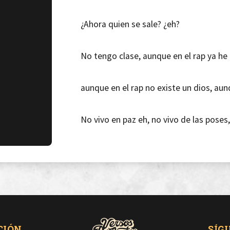
¿Ahora quien se sale? ¿eh?
No tengo clase, aunque en el rap ya he
aunque en el rap no existe un dios, aun
No vivo en paz eh, no vivo de las poses
que no, no me conoces, conoces solo a
Que si que si, que ya existe Joe Pesci,
CIÓN
SÍG