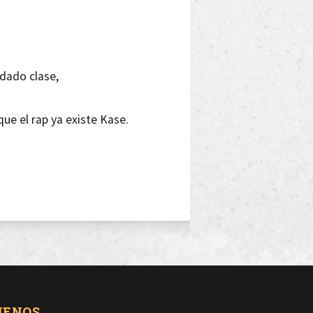
 dado clase,
que el rap ya existe Kase.
,
l MC.
UENOS