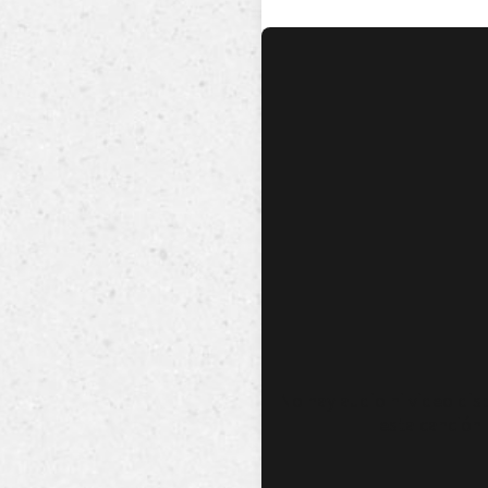
No hay audio ni video dis
esta canción