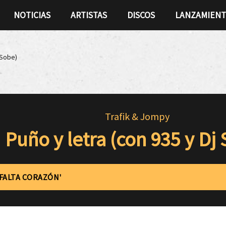
NOTICIAS
ARTISTAS
DISCOS
LANZAMIEN
 Sobe)
Trafik & Jompy
Puño y letra (con 935 y Dj
'FALTA CORAZÓN'