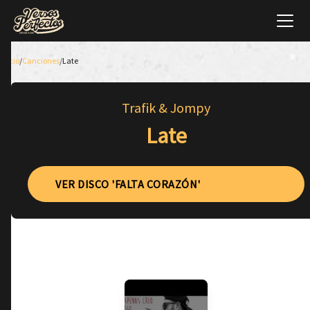
Inicio
/
Canciones
/
Late
Trafik & Jompy
Late
VER DISCO 'FALTA CORAZÓN'