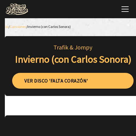
Inicio
/
Canciones
/
Invierno (con Carlos Sonora)
Trafik & Jompy
Invierno (con Carlos Sonora)
VER DISCO 'FALTA CORAZÓN'