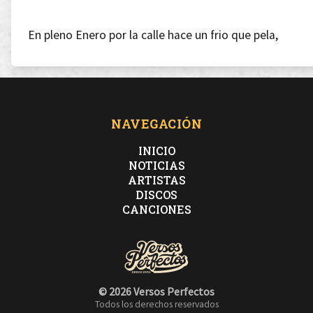
En pleno Enero por la calle hace un frio que pela,
salí a mi madre en eso, es una friolera.
Dame un abrazo que caliente el alma,
NAVEGACIÓN
INICIO
si no dame una manta que me tape entero sin que el
NOTICIAS
ARTISTAS
pie se salga.
DISCOS
CANCIONES
El barrio cambia, su gente no,
© 2026 Versos Perfectos
Todos los derechos reservados