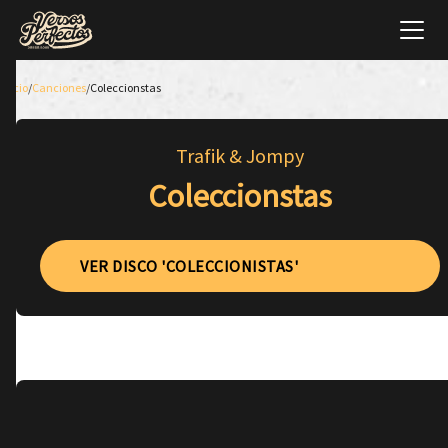
Inicio
/
Canciones
/
Coleccionstas
Trafik & Jompy
Coleccionstas
VER DISCO 'COLECCIONISTAS'