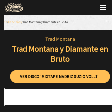
Inicio
/
Canciones
/
Trad Montana y Diamante en Bruto
Trad Montana
Trad Montana y Diamante en
Bruto
VER DISCO 'MIXTAPE MADRIZ SUZIO VOL .1'