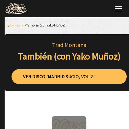
Inicio
/
Canciones
/
También (con Yako Muñoz)
Trad Montana
También (con Yako Muñoz)
VER DISCO 'MADRID SUCIO, VOL 2.'