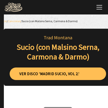
Inicio
/
Canciones
/
Sucio (con Malsino Serna, Carmona & Darmo)
Trad Montana
Sucio (con Malsino Serna,
Carmona & Darmo)
VER DISCO 'MADRID SUCIO, VOL 2.'