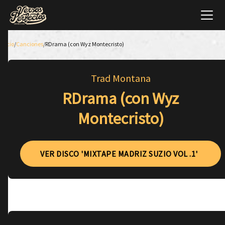
Inicio
/
Canciones
/
RDrama (con Wyz Montecristo)
Trad Montana
RDrama (con Wyz
Montecristo)
VER DISCO 'MIXTAPE MADRIZ SUZIO VOL .1'