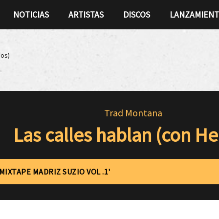
NOTICIAS
ARTISTAS
DISCOS
LANZAMIEN
ios)
Trad Montana
Las calles hablan (con He
'MIXTAPE MADRIZ SUZIO VOL .1'