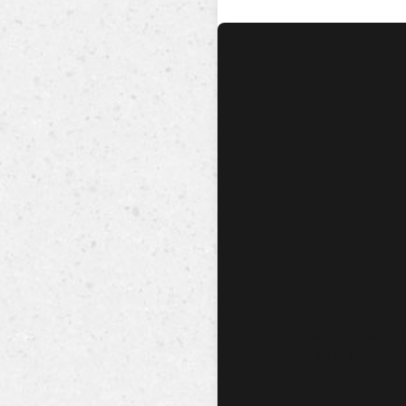
No hay audio ni video dis
esta canción