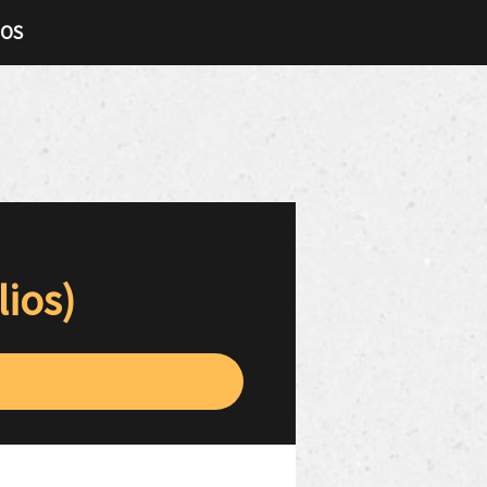
TOS
lios)