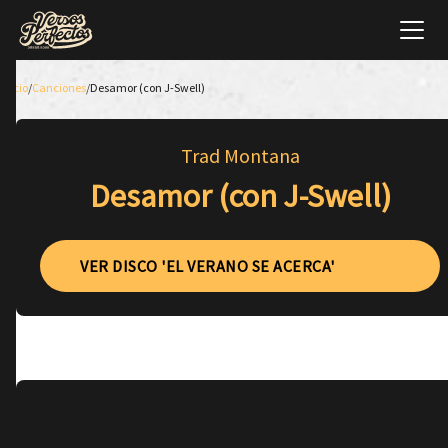
Inicio
/
Canciones
/
Desamor (con J-Swell)
Trad Montana
Desamor (con J-Swell)
VER DISCO 'EL VERANO SE ACERCA'