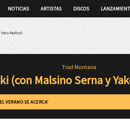
NOTICIAS
ARTISTAS
DISCOS
LANZAMIEN
y Yako Muñoz)
Trad Montana
ki (con Malsino Serna y Ya
'EL VERANO SE ACERCA'