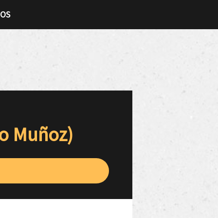
TOS
ko Muñoz)