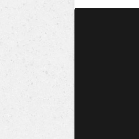
No hay audio ni video dis
esta canción