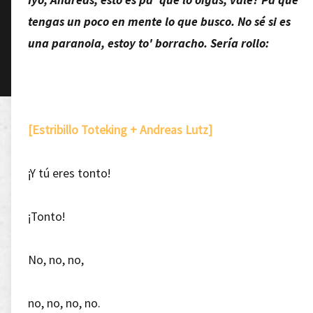
Iyo, Andreas, esto es pa' que lo oigas, vale? Pa que
tengas un poco en mente lo que busco. No sé si es
una paranoia, estoy to' borracho. Sería rollo:
[Estribillo Toteking + Andreas Lutz]
¡Y tú eres tonto!
¡Tonto!
No, no, no,
no, no, no, no.