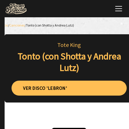
Inicio
/
Canciones
/
Tonto (con Shotta y Andrea Lutz)
Tote King
Tonto (con Shotta y Andrea
Lutz)
VER DISCO 'LEBRON'