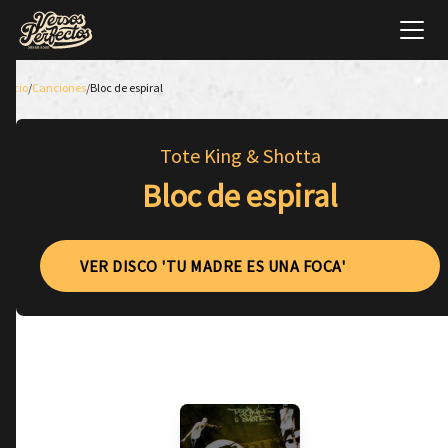
Inicio
/
Canciones
/
Bloc de espiral
Tote King & Shotta
Bloc de espiral
VER DISCO 'TU MADRE ES UNA FOCA'