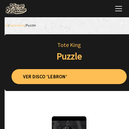
Inicio
/
Canciones
/
Puzzle
Tote King
Puzzle
VER DISCO 'LEBRON'