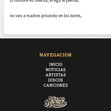
El hombre es mierda, el ego le pierde,
no veo a madres privando en los bares,
las veo currar el doble pa' llenar la canasta,
pocas tías que rapean vacilan de pasta
NAVEGACIÓN
INICIO
NOTICIAS
ARTISTAS
Prohibiría las religiones y las iglesias por igual,
DISCOS
CANCIONES
por to' las supuestas brujas que han quemao' en la
antigüedad,