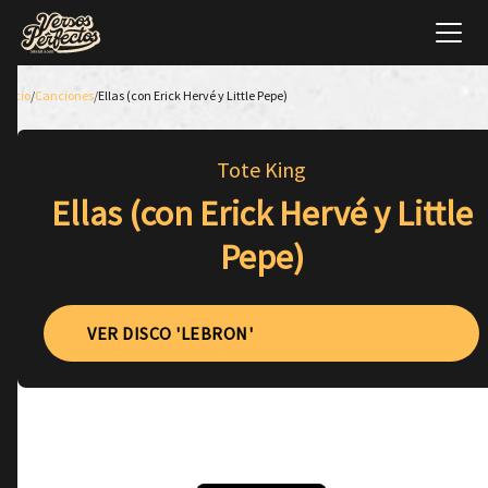
Inicio
/
Canciones
/
Ellas (con Erick Hervé y Little Pepe)
Tote King
Ellas (con Erick Hervé y Little
Pepe)
VER DISCO 'LEBRON'