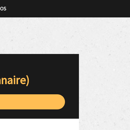
TOS
naire)