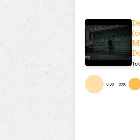
D
(
M
D
Tot
0:00
0:00