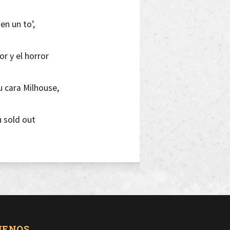
en un to’,
r y el horror
u cara Milhouse,
u sold out
s el fin,
un mediocre, ¿qué pinto aquí?
UENOS