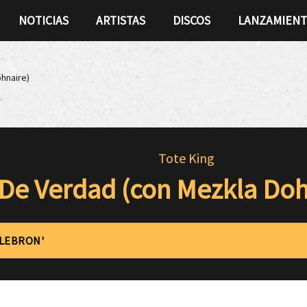
NOTICIAS
ARTISTAS
DISCOS
LANZAMIEN
hnaire)
Tote King
De Verdad (con Mezkla Doh
'LEBRON'