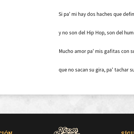
Si pa' mi hay dos haches que defin
y no son del Hip Hop, son del humo
Mucho amor pa' mis gafitas con s
que no sacan su gira, pa' tachar s
Hermano si no hay exigencia esto e
y si os traigáis lo que os vomita 
CIÓN
SÍG