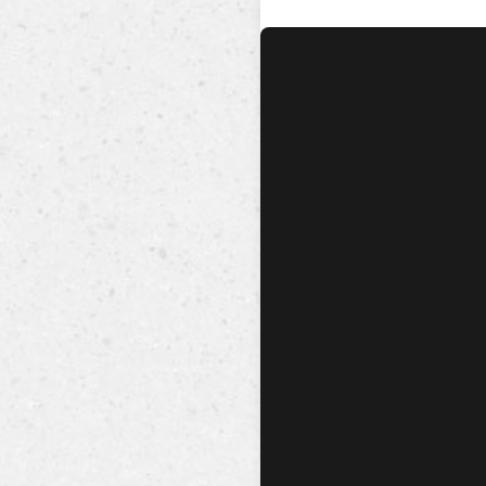
No hay audio ni video dis
esta canción