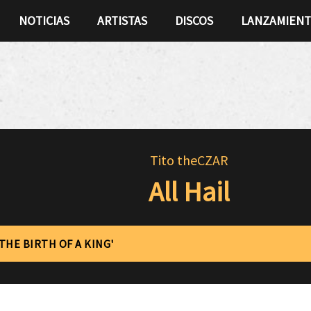
NOTICIAS
ARTISTAS
DISCOS
LANZAMIEN
Tito theCZAR
All Hail
'THE BIRTH OF A KING'