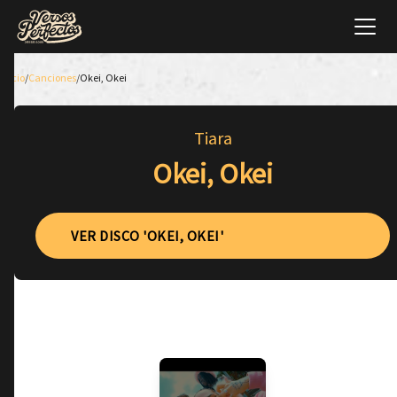
Inicio
/
Canciones
/
Okei, Okei
Tiara
Okei, Okei
VER DISCO 'OKEI, OKEI'