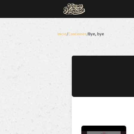
Inicio
/
Canciones
/
Bye, bye