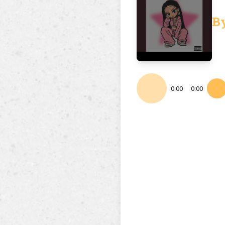
By
0:00
0:00