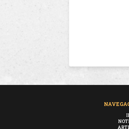
NAVEGA
I
NOT
ART