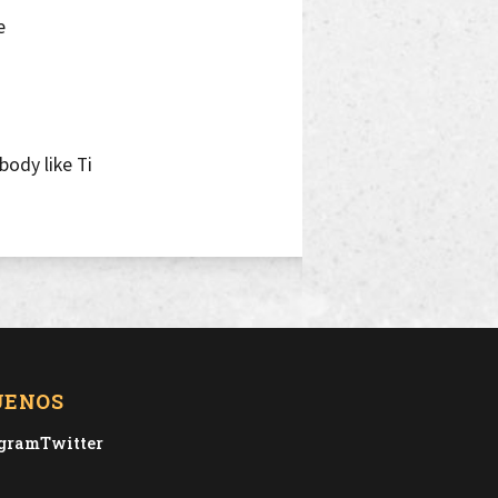
e
ody like Ti
t
me
 venir
UENOS
i de peach, yeah, yeah
, body tea drip too sexy, Alexa Demie
agram
Twitter