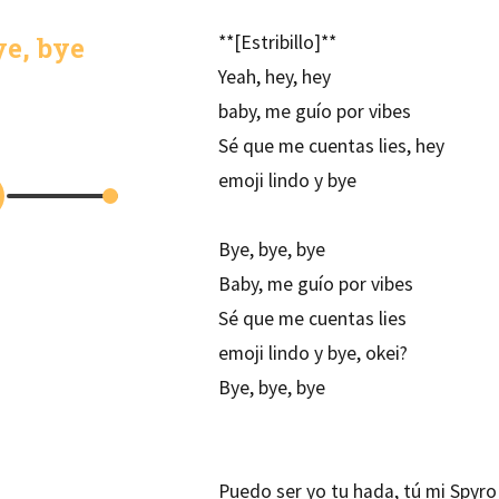
e, bye
**[Estribillo]**
Yeah, hey, hey
baby, me guío por vibes
Sé que me cuentas lies, hey
emoji lindo y bye
Bye, bye, bye
Baby, me guío por vibes
Sé que me cuentas lies
emoji lindo y bye, okei?
Bye, bye, bye
Puedo ser yo tu hada, tú mi Spyro