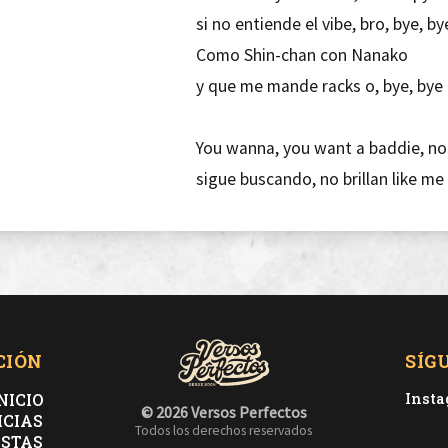
si no entiende el vibe, bro, bye, by
Como Shin-chan con Nanako
y que me mande racks o, bye, bye
You wanna, you want a baddie, nob
sigue buscando, no brillan like me
Llevo las nails oversize como el fi
Mi aura matchea con los grillz
No es mi twin, but she looks like 
energy clean, white witch, ya te vi
CIÓN
SÍG
Lo borré del feed, bad bitch, emoj
Aros, cadenas y grillz, glowy skin
NICIO
Inst
© 2026 Versos Perfectos
ICIAS
Todos los derechos reservados
ISTAS