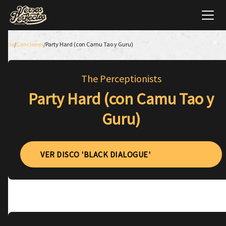
Inicio
/
Canciones
/
Party Hard (con Camu Tao y Guru)
The Perceptionists
Party Hard (con Camu Tao y
Guru)
VER DISCO 'BLACK DIALOGUE'