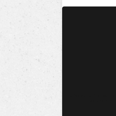
No hay audio ni video dis
esta canción