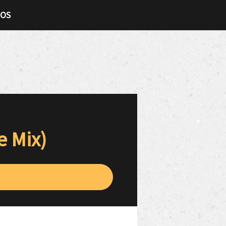
TOS
e Mix)