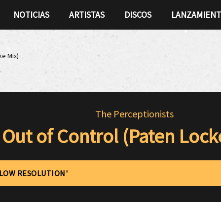
NOTICIAS
ARTISTAS
DISCOS
LANZAMIEN
ke Mix)
The Perceptionists
Out of Control (Paten Lock
'LOW RESOLUTION'