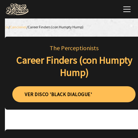
Inicio
/
Canciones
/
Career Finders (con Humpty Hump)
The Perceptionists
Career Finders (con Humpty
Hump)
VER DISCO 'BLACK DIALOGUE'