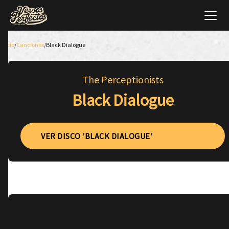
Inicio
/
Canciones
/
Black Dialogue
The Perceptionists
Black Dialogue
VER DISCO 'BLACK DIALOGUE'