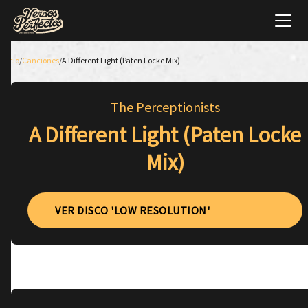
Inicio
/
Canciones
/
A Different Light (Paten Locke Mix)
The Perceptionists
A Different Light (Paten Locke
Mix)
VER DISCO 'LOW RESOLUTION'