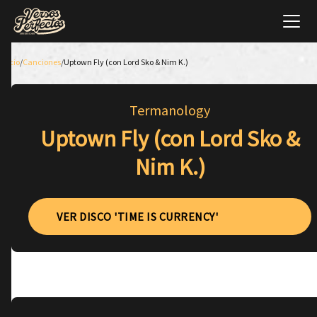
Inicio
/
Canciones
/
Uptown Fly (con Lord Sko & Nim K.)
Termanology
Uptown Fly (con Lord Sko &
Nim K.)
VER DISCO 'TIME IS CURRENCY'