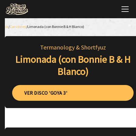
Inicio
/
Canciones
/
Limonada (con Bonnie B & H Blanco)
Termanology & Shortfyuz
Limonada (con Bonnie B & H
Blanco)
VER DISCO 'GOYA 3'