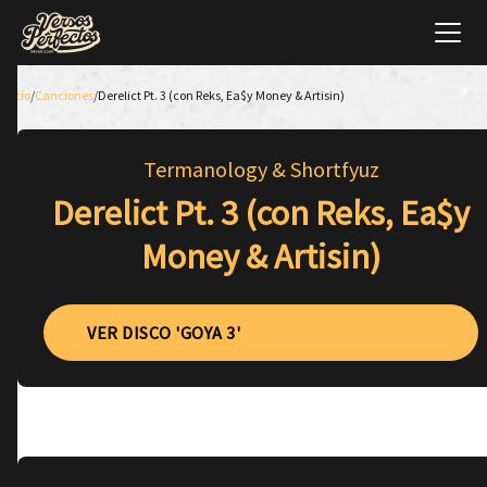
Inicio
/
Canciones
/
Derelict Pt. 3 (con Reks, Ea$y Money & Artisin)
Termanology & Shortfyuz
Derelict Pt. 3 (con Reks, Ea$y
Money & Artisin)
VER DISCO 'GOYA 3'